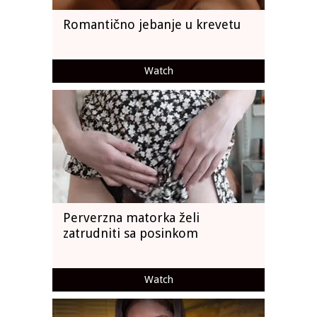
Romantično jebanje u krevetu
Watch
Perverzna matorka želi
zatrudniti sa posinkom
Watch