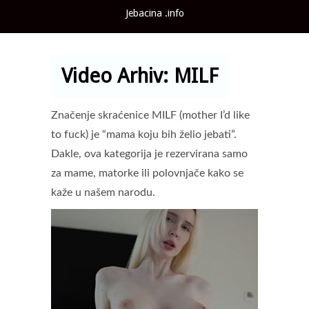
Jebacina .info
Main menu
Video Arhiv:
MILF
Značenje skraćenice MILF (mother I’d like
to fuck) je “mama koju bih želio jebati”.
Dakle, ova kategorija je rezervirana samo
za mame, matorke ili polovnjače kako se
kaže u našem narodu.